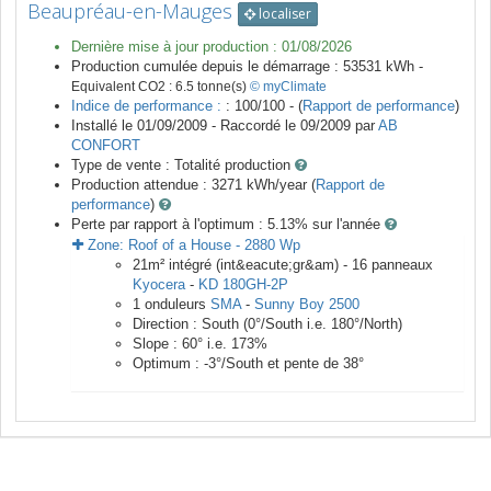
Beaupréau-en-Mauges
localiser
Dernière mise à jour production :
01/08/2026
Production cumulée depuis le démarrage :
53531
kWh -
Equivalent CO2 :
6.5
tonne(s)
© myClimate
Indice de performance :
: 100/100 - (
Rapport de performance
)
Installé le 01/09/2009 -
Raccordé le
09/2009
par
AB
CONFORT
Type de vente :
Totalité production
Production attendue :
3271
kWh/year (
Rapport de
performance
)
Perte par rapport à l'optimum : 5.13
% sur l'année
Zone:
Roof of a House
-
2880
Wp
21
m²
intégré (int&eacute;gr&am) -
16
panneaux
Kyocera
-
KD 180GH-2P
1
onduleurs
SMA
-
Sunny Boy 2500
Direction :
South
(
0
°/South i.e.
180
°/North)
Slope :
60
° i.e.
173
%
Optimum :
-3
°/South et pente de
38
°