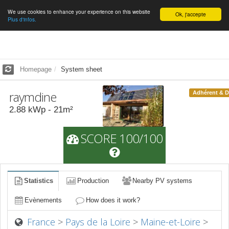
We use cookies to enhance your experience on this website
English
Ok, j'accepte
Plus d'infos.
Homepage
System sheet
raymdine
Adhérent & 
2.88
kWp -
21
m²
SCORE 100/100
Statistics
Production
Nearby PV systems
Evènements
How does it work?
France
>
Pays de la Loire
>
Maine-et-Loire
>