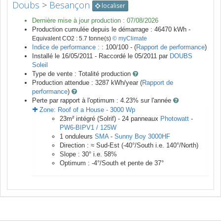
Doubs
>
Besançon
localiser
Dernière mise à jour production :
07/08/2026
Production cumulée depuis le démarrage :
46470
kWh -
Equivalent CO2 :
5.7
tonne(s)
© myClimate
Indice de performance :
: 100/100 - (
Rapport de performance
)
Installé le 16/05/2011 -
Raccordé le
05/2011
par
DOUBS
Soleil
Type de vente :
Totalité production
Production attendue :
3287
kWh/year (
Rapport de
performance
)
Perte par rapport à l'optimum : 4.23
% sur l'année
Zone:
Roof of a House
-
3000
Wp
23
m²
intégré (Solrif) -
24
panneaux
Photowatt
-
PW6-BIPV1 / 125W
1
onduleurs
SMA
-
Sunny Boy 3000HF
Direction :
≈ Sud-Est
(
-40
°/South i.e.
140
°/North)
Slope :
30
° i.e.
58
%
Optimum :
-4
°/South et pente de
37
°