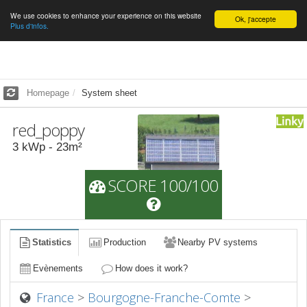
We use cookies to enhance your experience on this website
English
Ok, j'accepte
Plus d'infos.
Homepage
System sheet
red_poppy
3
kWp -
23
m²
SCORE 100/100
Statistics
Production
Nearby PV systems
Evènements
How does it work?
France
>
Bourgogne-Franche-Comte
>