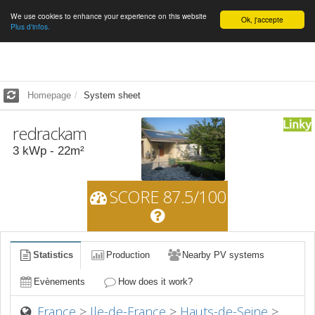
We use cookies to enhance your experience on this website
English
Ok, j'accepte
Plus d'infos.
Homepage
System sheet
redrackam
3
kWp -
22
m²
SCORE 87.5/100
Statistics
Production
Nearby PV systems
Evènements
How does it work?
France
>
Ile-de-France
>
Hauts-de-Seine
>