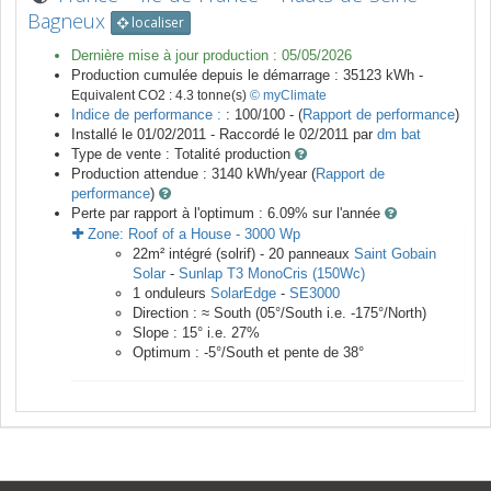
Bagneux
localiser
Dernière mise à jour production :
05/05/2026
Production cumulée depuis le démarrage :
35123
kWh -
Equivalent CO2 :
4.3
tonne(s)
© myClimate
Indice de performance :
: 100/100 - (
Rapport de performance
)
Installé le 01/02/2011 -
Raccordé le
02/2011
par
dm bat
Type de vente :
Totalité production
Production attendue :
3140
kWh/year (
Rapport de
performance
)
Perte par rapport à l'optimum : 6.09
% sur l'année
Zone:
Roof of a House
-
3000
Wp
22
m²
intégré (solrif) -
20
panneaux
Saint Gobain
Solar
-
Sunlap T3 MonoCris (150Wc)
1
onduleurs
SolarEdge
-
SE3000
Direction :
≈ South
(
05
°/South i.e.
-175
°/North)
Slope :
15
° i.e.
27
%
Optimum :
-5
°/South et pente de
38
°