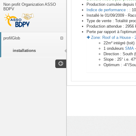
Non profit Organization ASSO
Production cumulée depuis 
BDPV
Indice de performance :
: 10
Installé le 01/09/2009 -
Racc
Type de vente :
Totalité pro
Production attendue :
2956
k
Perte par rapport à l'optimu
Zone:
Roof of a House
-
profilGlob
22
m²
intégré (toit)
1
onduleurs
SMA
installations
Direction :
South
(
Slope :
25
° i.e.
47
Optimum :
-4
°/Sou
<