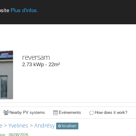
bsite
Plus d'infos.
reversam
2.73
kWp -
22
m²
Nearby PV systems
Evènements
How does it work?
e
>
Yvelines
>
Andrésy
localiser
ion :
06/08/2026