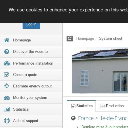
We use cookies to enhance your experience on this we
Log in
Homepage
System sheet
Homepage
Discover the website
Performance installation
Check a quote
Estimate energy output
Monitor your system
Statistics
Production
Statistics
France
>
Ile-de-Franc
Aide et support
Dernière mise à jour product