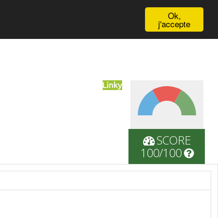
English
Ok,
j'accepte
SCORE
100/100