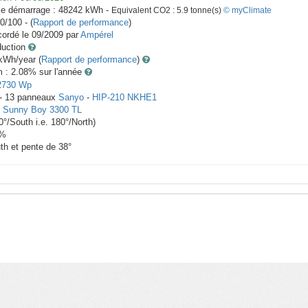
le démarrage :
48242
kWh -
Equivalent CO2 :
5.9
tonne(s)
© myClimate
0/100 - (
Rapport de performance
)
ordé le
09/2009
par
Ampérel
duction
Wh/year (
Rapport de performance
)
m : 2.08
% sur l'année
2730
Wp
 -
13
panneaux
Sanyo
-
HIP-210 NKHE1
-
Sunny Boy 3300 TL
0
°/South i.e.
180
°/North)
%
th et pente de
38
°