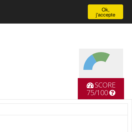
English
Ok,
j'accepte
SCORE
75/100