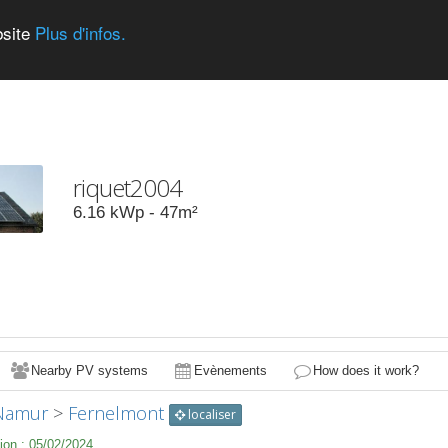
bsite
Plus d'infos.
riquet2004
6.16
kWp -
47
m²
Nearby PV systems
Evènements
How does it work?
Namur
>
Fernelmont
localiser
ion :
05/02/2024