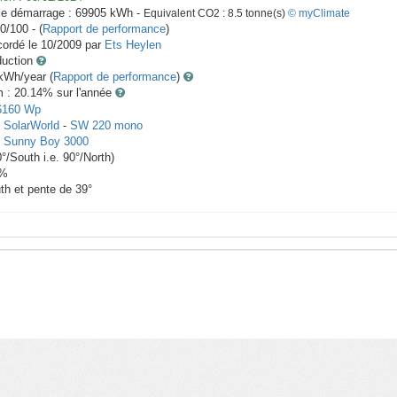
le démarrage :
69905
kWh -
Equivalent CO2 :
8.5
tonne(s)
© myClimate
0/100 - (
Rapport de performance
)
ordé le
10/2009
par
Ets Heylen
duction
Wh/year (
Rapport de performance
)
m : 20.14
% sur l'année
6160
Wp
x
SolarWorld
-
SW 220 mono
-
Sunny Boy 3000
0
°/South i.e.
90
°/North)
%
th et pente de
39
°