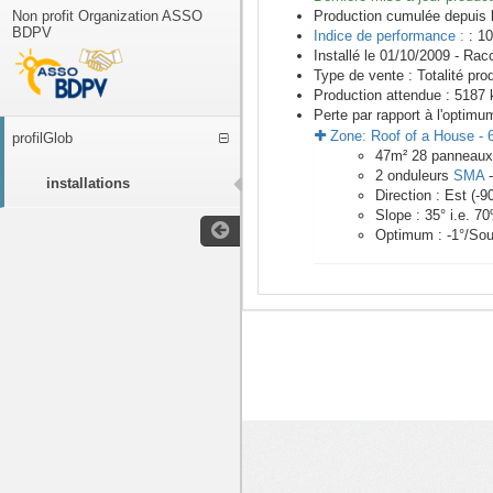
Non profit Organization ASSO
Production cumulée depuis 
BDPV
Indice de performance :
: 10
Installé le 01/10/2009 -
Racc
Type de vente :
Totalité pro
Production attendue :
5187
k
Perte par rapport à l'optimu
Zone:
Roof of a House
-
profilGlob
47
m²
28
panneau
2
onduleurs
SMA
installations
Direction :
Est
(
-9
Slope :
35
° i.e.
70
Optimum :
-1
°/Sou
<