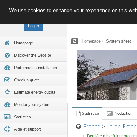
We use cookies to enhance your experience on this we
Log in
Homepage
System sheet
Homepage
Discover the website
Performance installation
Check a quote
Estimate energy output
Monitor your system
Statistics
Production
Statistics
France
>
Ile-de-Franc
Aide et support
Dernière mise à jour product