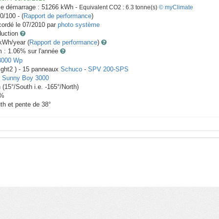
le démarrage :
51266
kWh -
Equivalent CO2 :
6.3
tonne(s)
© myClimate
0/100 - (
Rapport de performance
)
ordé le
07/2010
par
photo système
duction
Wh/year (
Rapport de performance
)
m : 1.06
% sur l'année
3000
Wp
ight2 ) -
15
panneaux
Schuco
-
SPV 200-SPS
-
Sunny Boy 3000
h
(
15
°/South i.e.
-165
°/North)
%
th et pente de
38
°