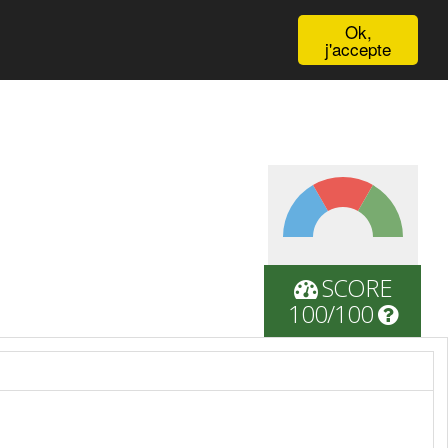
English
Ok,
j'accepte
SCORE
100/100