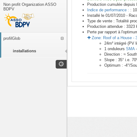
Non profit Organization ASSO
Production cumulée depuis 
BDPV
Indice de performance :
: 10
Installé le 01/07/2010 -
Racc
Type de vente :
Totalité pro
Production attendue :
3323
k
Perte par rapport à l'optimu
Zone:
Roof of a House
-
profilGlob
24
m²
intégré (PV l
1
onduleurs
SMA
installations
Direction :
≈ Sout
Slope :
35
° i.e.
70
Optimum :
-4
°/Sou
<