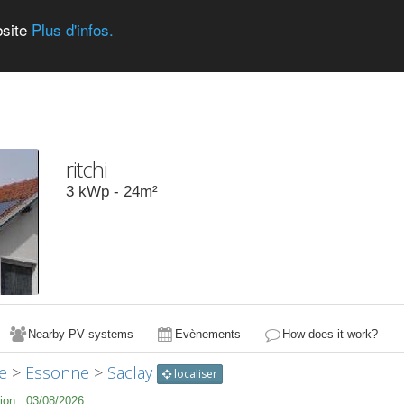
bsite
Plus d'infos.
ritchi
3
kWp -
24
m²
Nearby PV systems
Evènements
How does it work?
e
>
Essonne
>
Saclay
localiser
ion :
03/08/2026