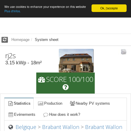
We use cookies to enhance your experience on this website
English
Ok, j'accepte
Plus d'infos.
Homepage
System sheet
rj2s
3.15
kWp -
18
m²
SCORE 100/100
Statistics
Production
Nearby PV systems
Evènements
How does it work?
Belgique
>
Brabant Wallon
>
Brabant Wallon