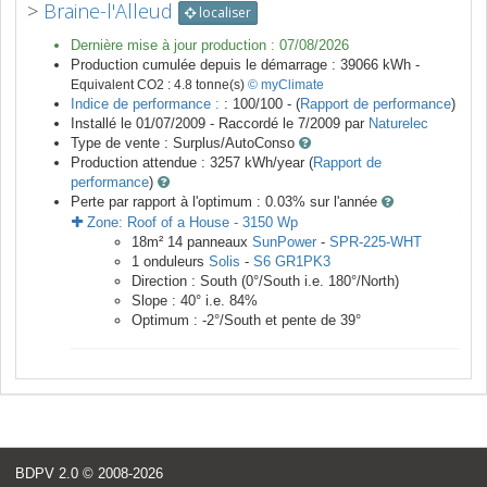
>
Braine-l'Alleud
localiser
Dernière mise à jour production :
07/08/2026
Production cumulée depuis le démarrage :
39066
kWh -
Equivalent CO2 :
4.8
tonne(s)
© myClimate
Indice de performance :
: 100/100 - (
Rapport de performance
)
Installé le 01/07/2009 -
Raccordé le
7/2009
par
Naturelec
Type de vente :
Surplus/AutoConso
Production attendue :
3257
kWh/year (
Rapport de
performance
)
Perte par rapport à l'optimum : 0.03
% sur l'année
Zone:
Roof of a House
-
3150
Wp
18
m²
14
panneaux
SunPower
-
SPR-225-WHT
1
onduleurs
Solis
-
S6 GR1PK3
Direction :
South
(
0
°/South i.e.
180
°/North)
Slope :
40
° i.e.
84
%
Optimum :
-2
°/South et pente de
39
°
BDPV 2.0
© 2008-2026