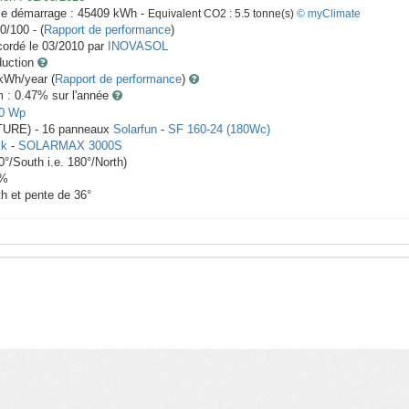
le démarrage :
45409
kWh -
Equivalent CO2 :
5.5
tonne(s)
© myClimate
0/100 - (
Rapport de performance
)
ordé le
03/2010
par
INOVASOL
duction
Wh/year (
Rapport de performance
)
m : 0.47
% sur l'année
0
Wp
ITURE) -
16
panneaux
Solarfun
-
SF 160-24 (180Wc)
ik
-
SOLARMAX 3000S
0
°/South i.e.
180
°/North)
%
th et pente de
36
°