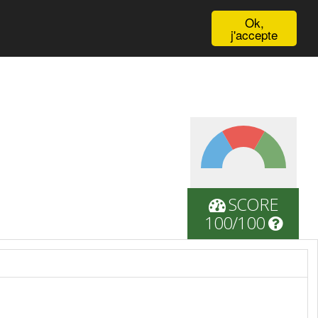
English
Ok,
j'accepte
SCORE
100/100