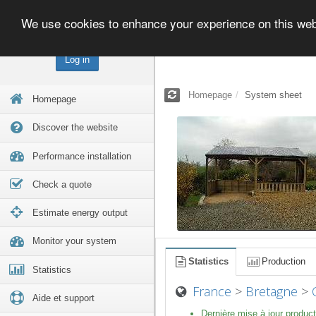
We use cookies to enhance your experience on this we
Log in
Homepage
System sheet
Homepage
Discover the website
Performance installation
Check a quote
Estimate energy output
Monitor your system
Statistics
Production
Statistics
France
>
Bretagne
>
Aide et support
Dernière mise à jour product