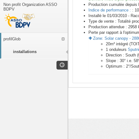
Non profit Organization ASSO
Production cumulée depuis 
BDPV
Indice de performance :
: 10
Installé le 01/03/2010 -
Racc
Type de vente :
Totalité pro
Production attendue :
2958
k
Perte par rapport à l'optimu
Zone:
Solar canopy
-
288
profilGlob
20
m²
intégré (TO
1
onduleurs
Sputn
installations
Direction :
South
(
Slope :
30
° i.e.
58
Optimum :
2
°/Sou
<