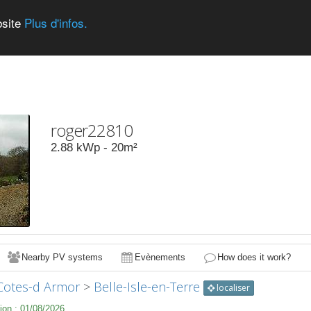
bsite
Plus d'infos.
roger22810
2.88
kWp -
20
m²
Nearby PV systems
Evènements
How does it work?
Cotes-d Armor
>
Belle-Isle-en-Terre
localiser
ion :
01/08/2026