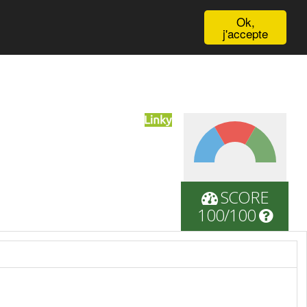
English
Ok,
j'accepte
SCORE
100/100