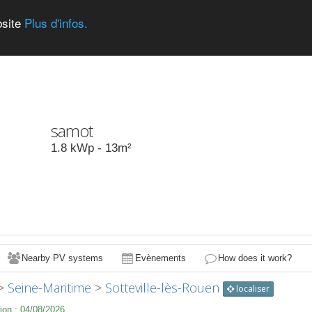
bsite
Plus d'infos.
samot
1.8
kWp -
13
m²
Nearby PV systems
Evènements
How does it work?
>
Seine-Maritime
>
Sotteville-lès-Rouen
localiser
ion :
04/08/2026