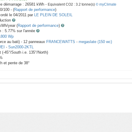
le démarrage :
26581
kWh -
Equivalent CO2 :
3.2
tonne(s)
© myClimate
0/100 - (
Rapport de performance
)
ordé le
04/2011
par
LE PLEIN DE SOLEIL
duction
Wh/year (
Rapport de performance
)
m : 5.77
% sur l'année
1800
Wp
orce au bati) -
12
panneaux
FRANCEWATTS
-
megaslate (150 wc)
EI
-
Sun2000-2KTL
t
(
-45
°/South i.e.
135
°/North)
%
th et pente de
38
°