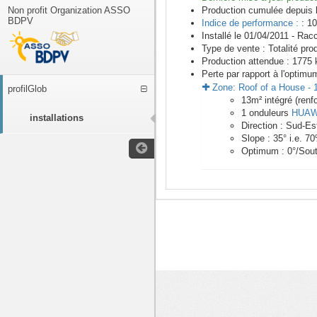
Non profit Organization ASSO
Production cumulée depuis 
BDPV
Indice de performance :
: 10
Installé le 01/04/2011 -
Racc
Type de vente :
Totalité pro
Production attendue :
1775
k
Perte par rapport à l'optimu
Zone:
Roof of a House
-
profilGlob
13
m²
intégré (renf
1
onduleurs
HUAW
installations
Direction :
Sud-Es
Slope :
35
° i.e.
70
Optimum :
0
°/Sou
<