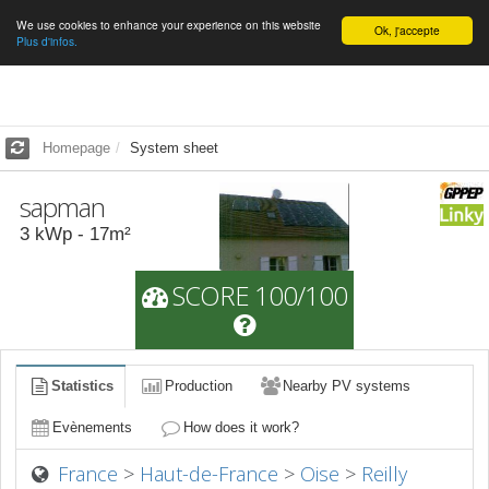
We use cookies to enhance your experience on this website
English
Ok, j'accepte
Plus d'infos.
Homepage
System sheet
sapman
3
kWp -
17
m²
SCORE 100/100
Statistics
Production
Nearby PV systems
Evènements
How does it work?
France
>
Haut-de-France
>
Oise
>
Reilly