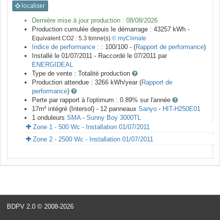
localiser
Dernière mise à jour production :
08/08/2026
Production cumulée depuis le démarrage :
43257
kWh -
Equivalent CO2 :
5.3
tonne(s)
© myClimate
Indice de performance :
: 100/100 - (
Rapport de performance
)
Installé le 01/07/2011 -
Raccordé le
07/2011
par
ENERGIDEAL
Type de vente :
Totalité production
Production attendue :
3266
kWh/year (
Rapport de
performance
)
Perte par rapport à l'optimum : 0.89
% sur l'année
17
m²
intégré (Intersol) -
12
panneaux
Sanyo
-
HIT-H250E01
1
onduleurs
SMA
-
Sunny Boy 3000TL
Zone 1 - 500 Wc - Installation 01/07/2011
Zone 2 - 2500 Wc - Installation 01/07/2011
BDPV 2.0
© 2008-2026
<