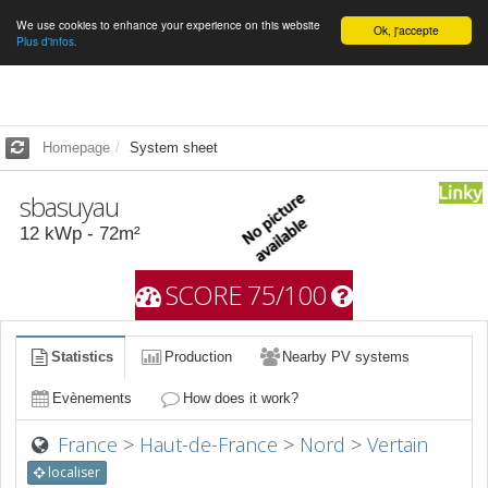
We use cookies to enhance your experience on this website
English
Ok, j'accepte
Plus d'infos.
Homepage
System sheet
sbasuyau
12
kWp -
72
m²
SCORE 75/100
Statistics
Production
Nearby PV systems
Evènements
How does it work?
France
>
Haut-de-France
>
Nord
>
Vertain
localiser