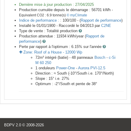
Dernière mise à jour production :
27/04/2025
Production cumulée depuis le démarrage :
56701
kWh -
Equivalent CO2 :
6.9
tonne(s)
© myClimate
Indice de performance :
: 100/100 - (
Rapport de performance
)
Installé le 01/01/1900 -
Raccordé le
04/2013
par
C2NE
Type de vente :
Totalité production
Production attendue :
11934
kWh/year (
Rapport de
performance
)
Perte par rapport à l'optimum : 6.15
% sur l'année
Zone:
Roof of a House
-
12000
Wp
72
m²
intégré (batie) -
48
panneaux
Bosch
-
c-Si
M 60 250
1
onduleurs
Power-One
-
Aurora PVI-12.5
Direction :
≈ South
(
-10
°/South i.e.
170
°/North)
Slope :
15
° i.e.
27
%
Optimum :
-2
°/South et pente de
38
°
BDPV 2.0
© 2008-2026
<