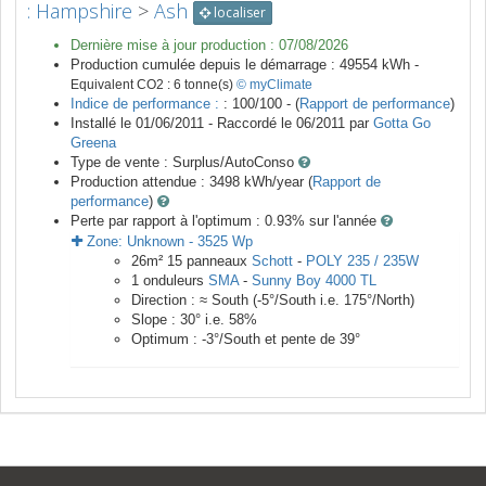
: Hampshire
>
Ash
localiser
Dernière mise à jour production :
07/08/2026
Production cumulée depuis le démarrage :
49554
kWh -
Equivalent CO2 :
6
tonne(s)
© myClimate
Indice de performance :
: 100/100 - (
Rapport de performance
)
Installé le 01/06/2011 -
Raccordé le
06/2011
par
Gotta Go
Greena
Type de vente :
Surplus/AutoConso
Production attendue :
3498
kWh/year (
Rapport de
performance
)
Perte par rapport à l'optimum : 0.93
% sur l'année
Zone:
Unknown
-
3525
Wp
26
m²
15
panneaux
Schott
-
POLY 235 / 235W
1
onduleurs
SMA
-
Sunny Boy 4000 TL
Direction :
≈ South
(
-5
°/South i.e.
175
°/North)
Slope :
30
° i.e.
58
%
Optimum :
-3
°/South et pente de
39
°