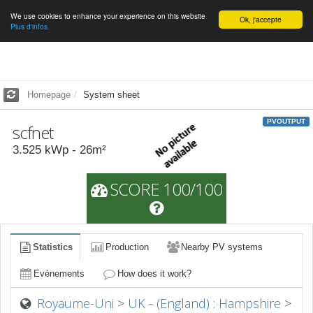
We use cookies to enhance your experience on this website
English
Ok, j'accepte
Plus d'infos.
Homepage
System sheet
PVOUTPUT
scfnet
3.525
kWp -
26
m²
SCORE 100/100
Statistics
Production
Nearby PV systems
Evènements
How does it work?
Royaume-Uni
>
UK - (England) : Hampshire
>