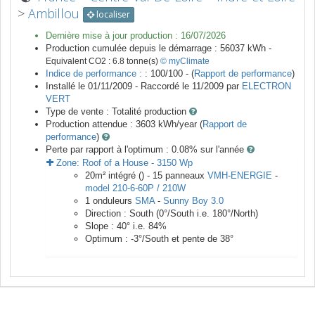
>
Ambillou
localiser
Dernière mise à jour production :
16/07/2026
Production cumulée depuis le démarrage :
56037
kWh -
Equivalent CO2 :
6.8
tonne(s)
© myClimate
Indice de performance :
: 100/100 - (
Rapport de performance
)
Installé le 01/11/2009 -
Raccordé le
11/2009
par
ELECTRON
VERT
Type de vente :
Totalité production
Production attendue :
3603
kWh/year (
Rapport de
performance
)
Perte par rapport à l'optimum : 0.08
% sur l'année
Zone:
Roof of a House
-
3150
Wp
20
m²
intégré () -
15
panneaux
VMH-ENERGIE
-
model 210-6-60P / 210W
1
onduleurs
SMA
-
Sunny Boy 3.0
Direction :
South
(
0
°/South i.e.
180
°/North)
Slope :
40
° i.e.
84
%
Optimum :
-3
°/South et pente de
38
°