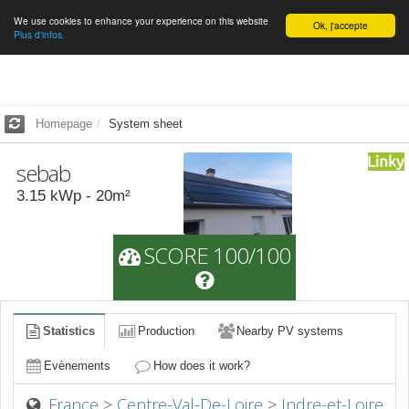
We use cookies to enhance your experience on this website
English
Ok, j'accepte
Plus d'infos.
Homepage
System sheet
sebab
3.15
kWp -
20
m²
SCORE 100/100
Statistics
Production
Nearby PV systems
Evènements
How does it work?
France
>
Centre-Val-De-Loire
>
Indre-et-Loire