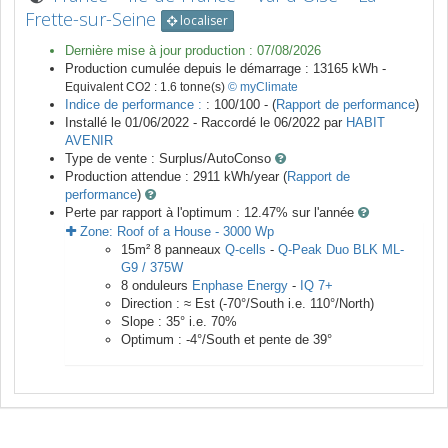
Frette-sur-Seine
localiser
Dernière mise à jour production :
07/08/2026
Production cumulée depuis le démarrage :
13165
kWh -
Equivalent CO2 :
1.6
tonne(s)
© myClimate
Indice de performance :
: 100/100 - (
Rapport de performance
)
Installé le 01/06/2022 -
Raccordé le
06/2022
par
HABIT
AVENIR
Type de vente :
Surplus/AutoConso
Production attendue :
2911
kWh/year (
Rapport de
performance
)
Perte par rapport à l'optimum : 12.47
% sur l'année
Zone:
Roof of a House
-
3000
Wp
15
m²
8
panneaux
Q-cells
-
Q-Peak Duo BLK ML-
G9 / 375W
8
onduleurs
Enphase Energy
-
IQ 7+
Direction :
≈ Est
(
-70
°/South i.e.
110
°/North)
Slope :
35
° i.e.
70
%
Optimum :
-4
°/South et pente de
39
°