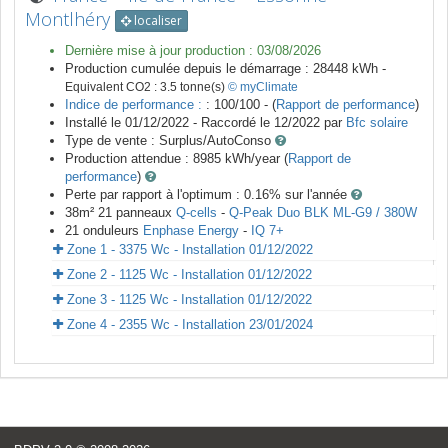
Montlhéry
localiser
Dernière mise à jour production :
03/08/2026
Production cumulée depuis le démarrage :
28448
kWh -
Equivalent CO2 :
3.5
tonne(s)
© myClimate
Indice de performance :
: 100/100 - (
Rapport de performance
)
Installé le 01/12/2022 -
Raccordé le
12/2022
par
Bfc solaire
Type de vente :
Surplus/AutoConso
Production attendue :
8985
kWh/year (
Rapport de
performance
)
Perte par rapport à l'optimum : 0.16
% sur l'année
38
m²
21
panneaux
Q-cells
-
Q-Peak Duo BLK ML-G9 / 380W
21
onduleurs
Enphase Energy
-
IQ 7+
Zone 1 - 3375 Wc - Installation 01/12/2022
Zone 2 - 1125 Wc - Installation 01/12/2022
Zone 3 - 1125 Wc - Installation 01/12/2022
Zone 4 - 2355 Wc - Installation 23/01/2024