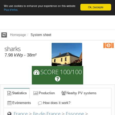
We use cookies to enhance your experience on this website
English
Ok, j'accepte
Plus d'infos.
Homepage
System sheet
sharks
7.98
kWp -
38
m²
SCORE 100/100
Statistics
Production
Nearby PV systems
Evènements
How does it work?
France
>
Ile-de-France
>
Essonne
>