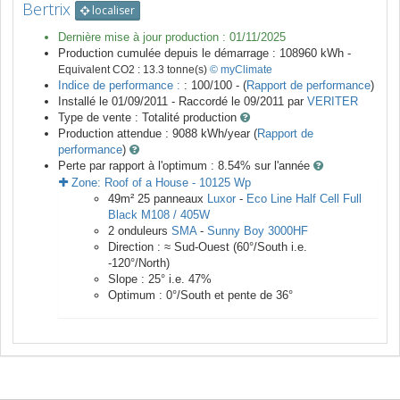
Bertrix
localiser
Dernière mise à jour production :
01/11/2025
Production cumulée depuis le démarrage :
108960
kWh -
Equivalent CO2 :
13.3
tonne(s)
© myClimate
Indice de performance :
: 100/100 - (
Rapport de performance
)
Installé le 01/09/2011 -
Raccordé le
09/2011
par
VERITER
Type de vente :
Totalité production
Production attendue :
9088
kWh/year (
Rapport de
performance
)
Perte par rapport à l'optimum : 8.54
% sur l'année
Zone:
Roof of a House
-
10125
Wp
49
m²
25
panneaux
Luxor
-
Eco Line Half Cell Full
Black M108 / 405W
2
onduleurs
SMA
-
Sunny Boy 3000HF
Direction :
≈ Sud-Ouest
(
60
°/South i.e.
-120
°/North)
Slope :
25
° i.e.
47
%
Optimum :
0
°/South et pente de
36
°