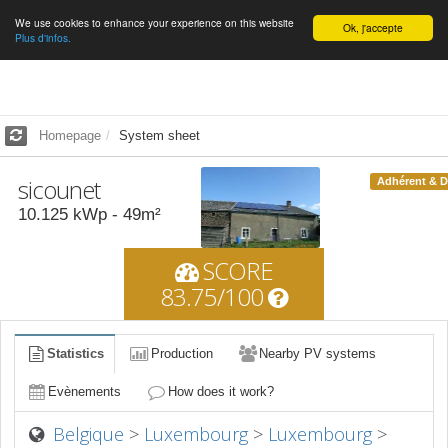
We use cookies to enhance your experience on this website
English
Ok, j'accepte
Plus d'infos.
Homepage
System sheet
sicounet
Adhérent & 
10.125
kWp -
49
m²
SCORE
83.75/100
Statistics
Production
Nearby PV systems
Evènements
How does it work?
Belgique
>
Luxembourg
>
Luxembourg
>