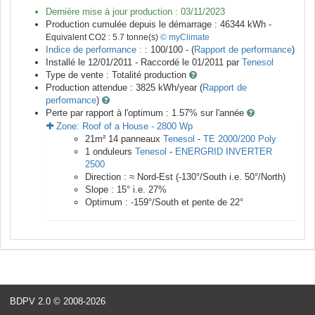
Dernière mise à jour production :
03/11/2023
Production cumulée depuis le démarrage :
46344
kWh -
Equivalent CO2 :
5.7
tonne(s)
© myClimate
Indice de performance :
: 100/100 - (
Rapport de performance
)
Installé le 12/01/2011 -
Raccordé le
01/2011
par
Tenesol
Type de vente :
Totalité production
Production attendue :
3825
kWh/year (
Rapport de
performance
)
Perte par rapport à l'optimum : 1.57
% sur l'année
Zone:
Roof of a House
-
2800
Wp
21
m²
14
panneaux
Tenesol
-
TE 2000/200 Poly
1
onduleurs
Tenesol
-
ENERGRID INVERTER
2500
Direction :
≈ Nord-Est
(
-130
°/South i.e.
50
°/North)
Slope :
15
° i.e.
27
%
Optimum :
-159
°/South et pente de
22
°
BDPV 2.0
© 2008-2026
<