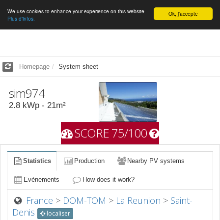
We use cookies to enhance your experience on this website
English
Ok, j'accepte
Plus d'infos.
Homepage
System sheet
sim974
2.8
kWp -
21
m²
SCORE 75/100
Statistics
Production
Nearby PV systems
Evènements
How does it work?
France
>
DOM-TOM
>
La Reunion
>
Saint-
Denis
localiser