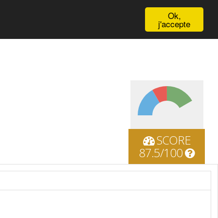
English
Ok,
j'accepte
SCORE
87.5/100