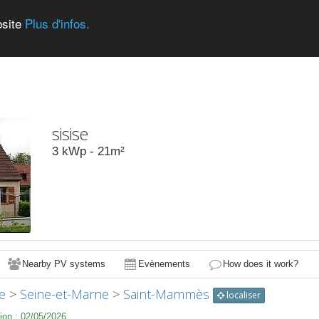
bsite
Plus d'infos.
sisise
3
kWp -
21
m²
Nearby PV systems
Evènements
How does it work?
e
>
Seine-et-Marne
>
Saint-Mammès
localiser
ion :
02/05/2026