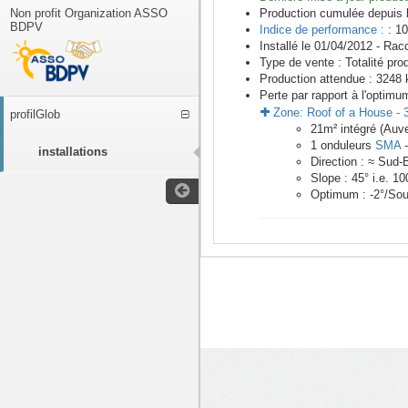
Non profit Organization ASSO
Production cumulée depuis 
BDPV
Indice de performance :
: 10
Installé le 01/04/2012 -
Racc
Type de vente :
Totalité pro
Production attendue :
3248
k
Perte par rapport à l'optimu
Zone:
Roof of a House
-
profilGlob
21
m²
intégré (Auve
1
onduleurs
SMA
installations
Direction :
≈ Sud-
Slope :
45
° i.e.
10
Optimum :
-2
°/Sou
<