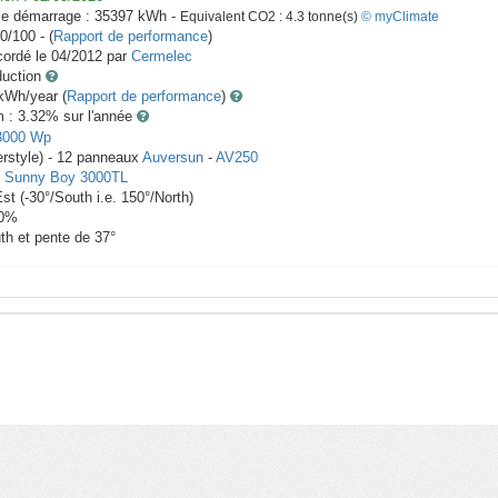
le démarrage :
35397
kWh -
Equivalent CO2 :
4.3
tonne(s)
© myClimate
0/100 - (
Rapport de performance
)
ordé le
04/2012
par
Cermelec
duction
Wh/year (
Rapport de performance
)
m : 3.32
% sur l'année
3000
Wp
rstyle) -
12
panneaux
Auversun
-
AV250
-
Sunny Boy 3000TL
Est
(
-30
°/South i.e.
150
°/North)
0
%
th et pente de
37
°