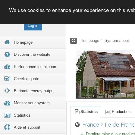
We use cookies to enhance your experience on this we
Log in
Homepage
System sheet
Homepage
Discover the website
Performance installation
Check a quote
Estimate energy output
Monitor your system
Statistics
Production
Statistics
France
>
Ile-de-Franc
Aide et support
Dernière mise à jour product