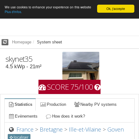
We use cookies to enhance your experience on this website
English
Ok, j'accepte
Plus d'infos.
Homepage
System sheet
skynet35
4.5
kWp -
21
m²
SCORE 75/100
Statistics
Production
Nearby PV systems
Evènements
How does it work?
France
>
Bretagne
>
Ille-et-Vilaine
>
Goven
localiser