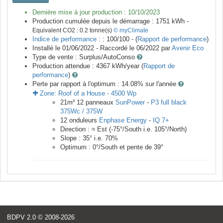
Dernière mise à jour production :
10/10/2023
Production cumulée depuis le démarrage :
1751
kWh -
Equivalent CO2 :
0.2
tonne(s)
© myClimate
Indice de performance :
: 100/100 - (
Rapport de performance
)
Installé le 01/06/2022 -
Raccordé le
06/2022
par
Avenir Eco
Type de vente :
Surplus/AutoConso
Production attendue :
4367
kWh/year (
Rapport de
performance
)
Perte par rapport à l'optimum : 14.08
% sur l'année
Zone:
Roof of a House
-
4500
Wp
21
m²
12
panneaux
SunPower
-
P3 full black
375Wc / 375W
12
onduleurs
Enphase Energy
-
IQ 7+
Direction :
≈ Est
(
-75
°/South i.e.
105
°/North)
Slope :
35
° i.e.
70
%
Optimum :
0
°/South et pente de
39
°
BDPV 2.0
© 2008-2026