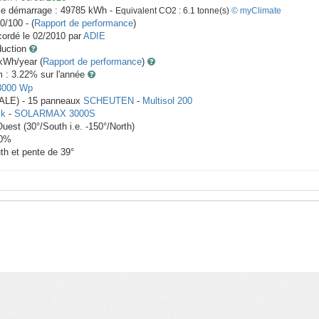
le démarrage :
49785
kWh -
Equivalent CO2 :
6.1
tonne(s)
© myClimate
0/100 - (
Rapport de performance
)
ordé le
02/2010
par
ADIE
duction
Wh/year (
Rapport de performance
)
m : 3.22
% sur l'année
3000
Wp
TALE) -
15
panneaux
SCHEUTEN
-
Multisol 200
ik
-
SOLARMAX 3000S
Ouest
(
30
°/South i.e.
-150
°/North)
0
%
th et pente de
39
°