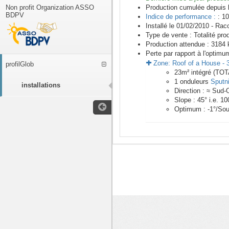
Non profit Organization ASSO
Production cumulée depuis 
BDPV
Indice de performance :
: 10
Installé le 01/02/2010 -
Racc
Type de vente :
Totalité pro
Production attendue :
3184
k
Perte par rapport à l'optimu
Zone:
Roof of a House
-
profilGlob
23
m²
intégré (TO
1
onduleurs
Sputn
installations
Direction :
≈ Sud-
Slope :
45
° i.e.
10
Optimum :
-1
°/Sou
<