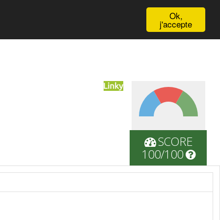
English
Ok,
j'accepte
SCORE
100/100