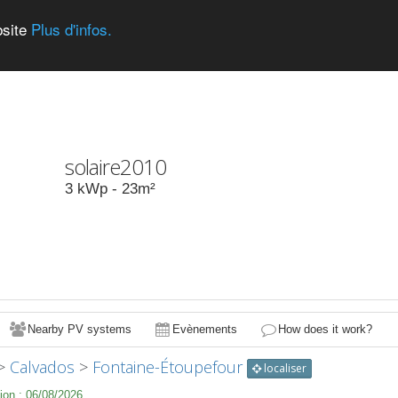
bsite
Plus d'infos.
solaire2010
3
kWp -
23
m²
Nearby PV systems
Evènements
How does it work?
>
Calvados
>
Fontaine-Étoupefour
localiser
ion :
06/08/2026