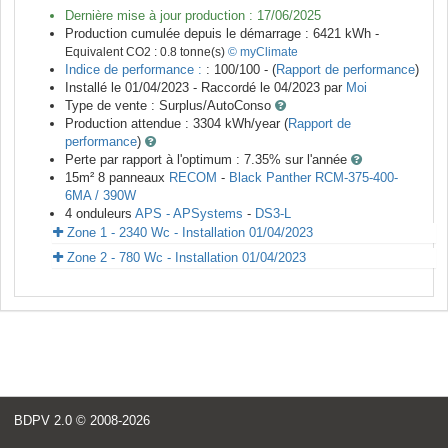
Dernière mise à jour production :
17/06/2025
Production cumulée depuis le démarrage :
6421
kWh -
Equivalent CO2 :
0.8
tonne(s)
© myClimate
Indice de performance :
: 100/100 - (
Rapport de performance
)
Installé le 01/04/2023 -
Raccordé le
04/2023
par
Moi
Type de vente :
Surplus/AutoConso
Production attendue :
3304
kWh/year (
Rapport de
performance
)
Perte par rapport à l'optimum : 7.35
% sur l'année
15
m²
8
panneaux
RECOM
-
Black Panther RCM-375-400-
6MA / 390W
4
onduleurs
APS - APSystems
-
DS3-L
Zone 1 - 2340 Wc - Installation 01/04/2023
Zone 2 - 780 Wc - Installation 01/04/2023
<
BDPV 2.0
© 2008-2026