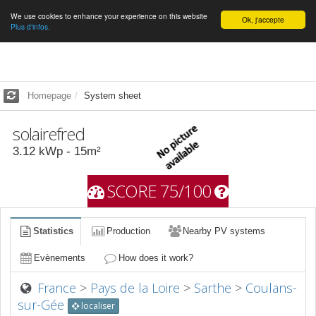
We use cookies to enhance your experience on this website
English
Ok, j'accepte
Plus d'infos.
Homepage
System sheet
solairefred
3.12
kWp -
15
m²
SCORE 75/100
Statistics
Production
Nearby PV systems
Evènements
How does it work?
France
>
Pays de la Loire
>
Sarthe
>
Coulans-
sur-Gée
localiser