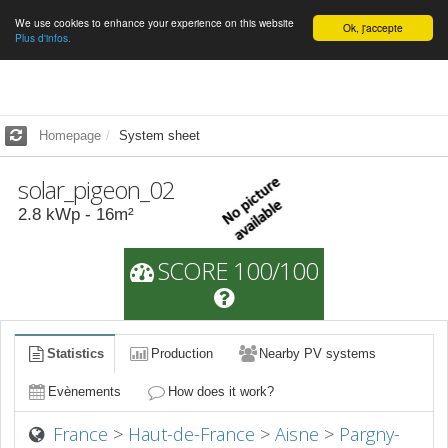
We use cookies to enhance your experience on this website
English
Ok, j'accepte
Plus d'infos.
Homepage
System sheet
solar_pigeon_02
2.8
kWp -
16
m²
SCORE 100/100
Statistics
Production
Nearby PV systems
Evènements
How does it work?
France
>
Haut-de-France
>
Aisne
>
Pargny-