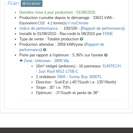
Filain
localiser
Dernière mise à jour production :
01/08/2026
Production cumulée depuis le démarrage :
33621
kWh -
Equivalent CO2 :
4.1
tonne(s)
© myClimate
Indice de performance :
: 100/100 - (
Rapport de performance
)
Installé le 01/08/2010 -
Raccordé le
08/2010
par
FDNE
Type de vente :
Totalité production
Production attendue :
2859
kWh/year (
Rapport de
performance
)
Perte par rapport à l'optimum : 5.36
% sur l'année
Zone:
Unknown
-
2800
Wp
16
m²
intégré (ardoises) -
16
panneaux
SUNTECH
-
Just Roof MSZ-175B-C
1
onduleurs
SMA
-
Sunny Boy 3000TL
Direction :
Sud-Est
(
-45
°/South i.e.
135
°/North)
Slope :
35
° i.e.
70
%
Optimum :
-3
°/South et pente de
38
°