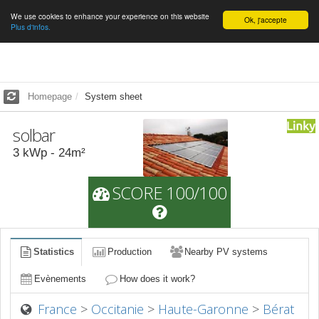
We use cookies to enhance your experience on this website
English
Ok, j'accepte
Plus d'infos.
Homepage
System sheet
solbar
3
kWp -
24
m²
SCORE 100/100
Statistics
Production
Nearby PV systems
Evènements
How does it work?
France
>
Occitanie
>
Haute-Garonne
>
Bérat