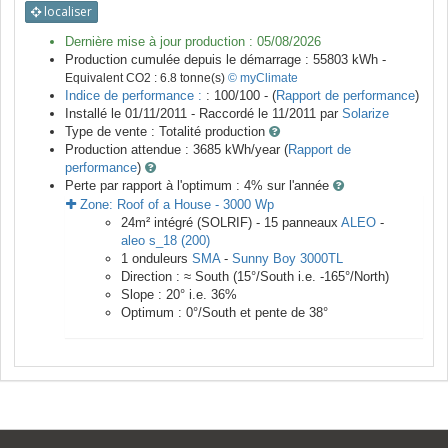
localiser
Dernière mise à jour production :
05/08/2026
Production cumulée depuis le démarrage :
55803
kWh -
Equivalent CO2 :
6.8
tonne(s)
© myClimate
Indice de performance :
: 100/100 - (
Rapport de performance
)
Installé le 01/11/2011 -
Raccordé le
11/2011
par
Solarize
Type de vente :
Totalité production
Production attendue :
3685
kWh/year (
Rapport de
performance
)
Perte par rapport à l'optimum : 4
% sur l'année
Zone:
Roof of a House
-
3000
Wp
24
m²
intégré (SOLRIF) -
15
panneaux
ALEO
-
aleo s_18 (200)
1
onduleurs
SMA
-
Sunny Boy 3000TL
Direction :
≈ South
(
15
°/South i.e.
-165
°/North)
Slope :
20
° i.e.
36
%
Optimum :
0
°/South et pente de
38
°