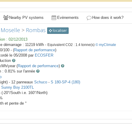
Nearby PV systems
Evènements
How does it work?
>
Moselle
>
Rombas
localiser
ion :
02/12/2013
le démarrage :
11219
kWh -
Equivalent CO2 :
1.4
tonne(s)
© myClimate
0/100 - (
Rapport de performance
)
ordé le
05/2008
par
ECOSFER
duction
Wh/year (
Rapport de performance
)
m : 0.81
% sur l'année
p
ight) -
12
panneaux
Schuco
-
S 180-SP-4 (180)
-
Sunny Boy 2100TL
h
(
-20
°/South i.e.
160
°/North)
%
th et pente de
°