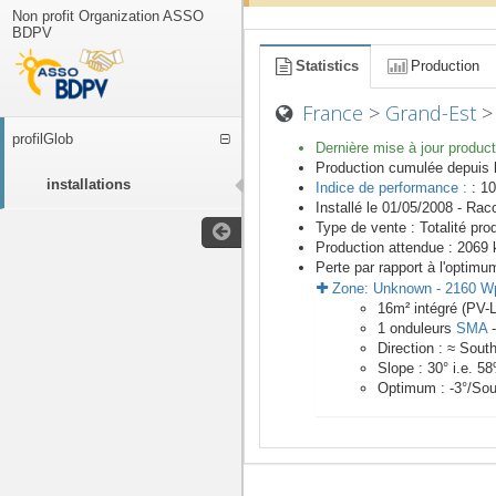
Non profit Organization ASSO
BDPV
Statistics
Production
France
>
Grand-Est
profilGlob
Dernière mise à jour product
Production cumulée depuis 
installations
Indice de performance :
: 10
Installé le 01/05/2008 -
Racc
Type de vente :
Totalité pro
Production attendue :
2069
k
Perte par rapport à l'optimu
Zone:
Unknown
-
2160
W
16
m²
intégré (PV-L
1
onduleurs
SMA
Direction :
≈ Sout
Slope :
30
° i.e.
58
Optimum :
-3
°/Sou