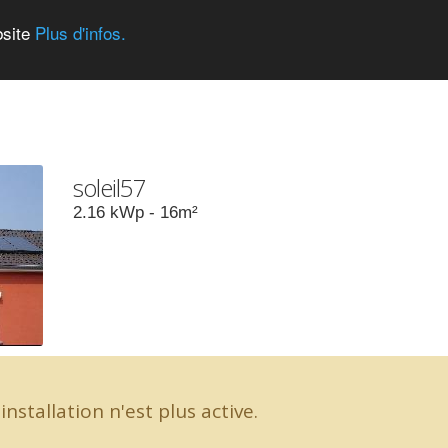
bsite
Plus d'infos.
soleil57
2.16
kWp -
16
m²
installation n'est plus active.