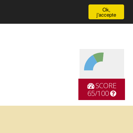
English
Ok,
j'accepte
SCORE
65/100