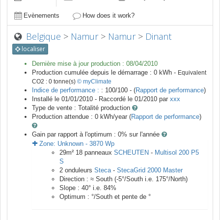
Evènements
How does it work?
Belgique
>
Namur
>
Namur
>
Dinant
localiser
Dernière mise à jour production :
08/04/2010
Production cumulée depuis le démarrage :
0
kWh -
Equivalent
CO2 :
0
tonne(s)
© myClimate
Indice de performance :
: 100/100 - (
Rapport de performance
)
Installé le 01/01/2010 -
Raccordé le
01/2010
par
xxx
Type de vente :
Totalité production
Production attendue :
0
kWh/year (
Rapport de performance
)
Gain par rapport à l'optimum : 0
% sur l'année
Zone:
Unknown
-
3870
Wp
29
m²
18
panneaux
SCHEUTEN
-
Multisol 200 P5
S
2
onduleurs
Steca
-
StecaGrid 2000 Master
Direction :
≈ South
(
-5
°/South i.e.
175
°/North)
Slope :
40
° i.e.
84
%
Optimum :
°/South et pente de
°