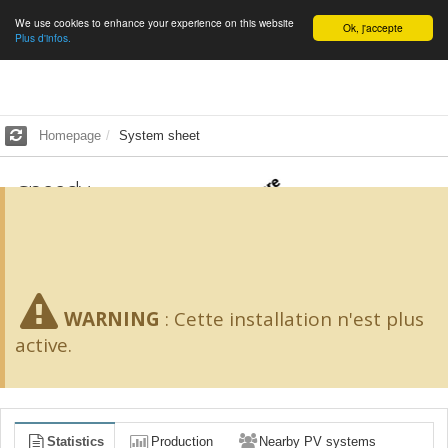
We use cookies to enhance your experience on this website
English
Ok, j'accepte
Plus d'infos.
Homepage
System sheet
speedy
3.87
kWp -
29
m²
SCORE 40/100
WARNING
:
Cette installation n'est plus
active.
Statistics
Production
Nearby PV systems