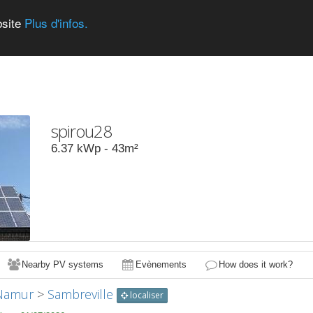
bsite
Plus d'infos.
spirou28
6.37
kWp -
43
m²
Nearby PV systems
Evènements
How does it work?
Namur
>
Sambreville
localiser