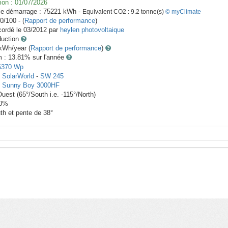
ion :
01/07/2026
le démarrage :
75221
kWh -
Equivalent CO2 :
9.2
tonne(s)
© myClimate
0/100 - (
Rapport de performance
)
ordé le
03/2012
par
heylen photovoltaique
duction
Wh/year (
Rapport de performance
)
m : 13.81
% sur l'année
6370
Wp
x
SolarWorld
-
SW 245
-
Sunny Boy 3000HF
Ouest
(
65
°/South i.e.
-115
°/North)
0
%
th et pente de
38
°