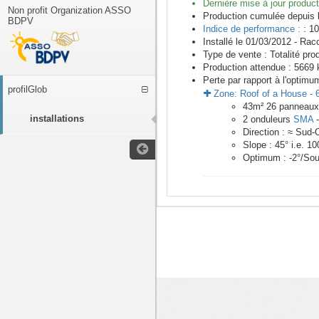
Dernière mise à jour product
Non profit Organization ASSO
Production cumulée depuis 
BDPV
Indice de performance :
: 10
Installé le 01/03/2012 -
Racc
Type de vente :
Totalité pro
Production attendue :
5669
k
Perte par rapport à l'optimu
profilGlob
Zone:
Roof of a House
-
43
m²
26
panneau
installations
2
onduleurs
SMA
Direction :
≈ Sud-
Slope :
45
° i.e.
10
Optimum :
-2
°/Sou
<