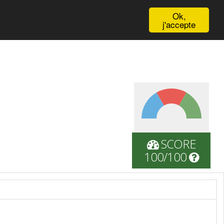
English
Ok,
j'accepte
SCORE
100/100