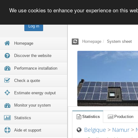
We use cookies to enhance your experience on this we
Log in
Homepage
System sheet
Homepage
Discover the website
Performance installation
Check a quote
Estimate energy output
Monitor your system
Statistics
Production
Statistics
Belgique
>
Namur
>
Aide et support