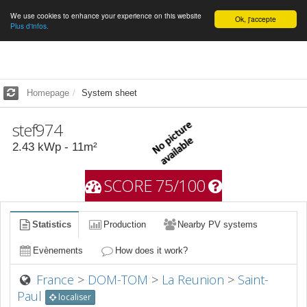
We use cookies to enhance your experience on this website
English
Ok, j'accepte
Plus d'infos.
Homepage
System sheet
stef974
2.43
kWp -
11
m²
SCORE 75/100
Statistics
Production
Nearby PV systems
Evènements
How does it work?
France
>
DOM-TOM
>
La Reunion
>
Saint-
Paul
localiser