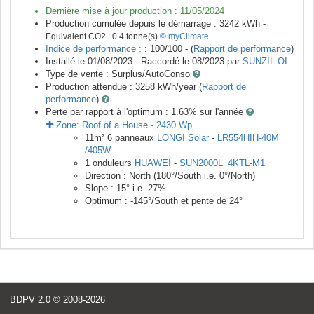
Dernière mise à jour production :
11/05/2024
Production cumulée depuis le démarrage :
3242
kWh -
Equivalent CO2 :
0.4
tonne(s)
© myClimate
Indice de performance :
: 100/100 - (
Rapport de performance
)
Installé le 01/08/2023 -
Raccordé le
08/2023
par
SUNZIL OI
Type de vente :
Surplus/AutoConso
Production attendue :
3258
kWh/year (
Rapport de
performance
)
Perte par rapport à l'optimum : 1.63
% sur l'année
Zone:
Roof of a House
-
2430
Wp
11
m²
6
panneaux
LONGI Solar
-
LR554HIH-40M
/405W
1
onduleurs
HUAWEI
-
SUN2000L_4KTL-M1
Direction :
North
(
180
°/South i.e.
0
°/North)
Slope :
15
° i.e.
27
%
Optimum :
-145
°/South et pente de
24
°
BDPV 2.0
© 2008-2026
<