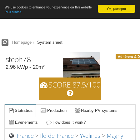
We use cookies to enhance your experience on this website
English
Ok, j'accepte
Plus d'infos.
Homepage
System sheet
steph78
Adhérent & 
2.96
kWp -
20
m²
SCORE 87.5/100
Statistics
Production
Nearby PV systems
Evènements
How does it work?
France
>
Ile-de-France
>
Yvelines
>
Magny-