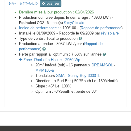
les-Hameaux
localiser
Dernière mise à jour production :
02/04/2026
Production cumulée depuis le démarrage :
48980
kWh -
Equivalent CO2 :
6
tonne(s)
© myClimate
Indice de performance :
: 100/100 - (
Rapport de performance
)
Installé le 01/09/2009 -
Raccordé le
09/2009
par
rév solaire
Type de vente :
Totalité production
Production attendue :
3057
kWh/year (
Rapport de
performance
)
Perte par rapport à l'optimum : 7.63
% sur l'année
Zone:
Roof of a House
-
2960
Wp
20
m²
intégré (toit) -
16
panneaux
DREAMSOL
-
MPM185-a
1
onduleurs
SMA
-
Sunny Boy 3000TL
Direction :
≈ Sud-Est
(
-50
°/South i.e.
130
°/North)
Slope :
45
° i.e.
100
%
Optimum :
-3
°/South et pente de
38
°