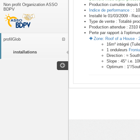
Non profit Organization ASSO
Production cumulée depuis 
BDPV
Indice de performance :
: 10
Installé le 01/03/2009 -
Racc
Type de vente :
Totalité pro
Production attendue :
2310
k
Perte par rapport à l'optimu
Zone:
Roof of a House
-
profilGlob
16
m²
intégré (Tuil
1
onduleurs
Froni
installations
Direction :
≈ Sout
Slope :
45
° i.e.
10
Optimum :
1
°/Sou
<