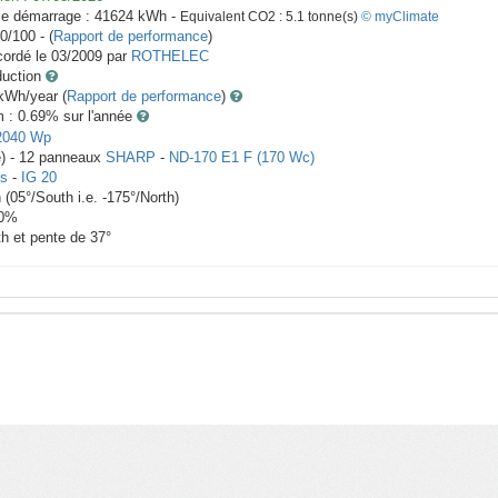
le démarrage :
41624
kWh -
Equivalent CO2 :
5.1
tonne(s)
© myClimate
0/100 - (
Rapport de performance
)
ordé le
03/2009
par
ROTHELEC
duction
Wh/year (
Rapport de performance
)
m : 0.69
% sur l'année
2040
Wp
e) -
12
panneaux
SHARP
-
ND-170 E1 F (170 Wc)
us
-
IG 20
h
(
05
°/South i.e.
-175
°/North)
0
%
th et pente de
37
°