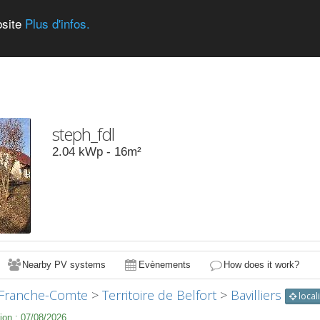
bsite
Plus d'infos.
steph_fdl
2.04
kWp -
16
m²
Nearby PV systems
Evènements
How does it work?
Franche-Comte
>
Territoire de Belfort
>
Bavilliers
local
ion :
07/08/2026