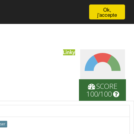
English
Ok,
j'accepte
SCORE
100/100
iser