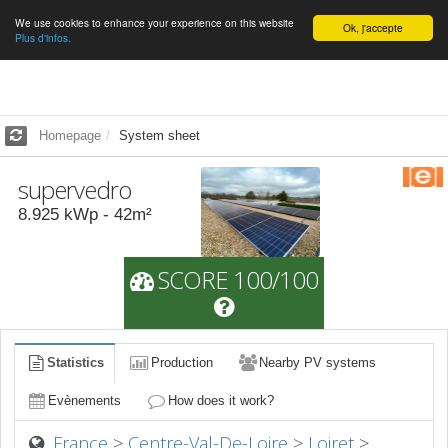
We use cookies to enhance your experience on this website
English
Ok, j'accepte
Plus d'infos.
Homepage
System sheet
supervedro
8.925
kWp -
42
m²
SCORE 100/100
Statistics
Production
Nearby PV systems
Evènements
How does it work?
France
>
Centre-Val-De-Loire
>
Loiret
>