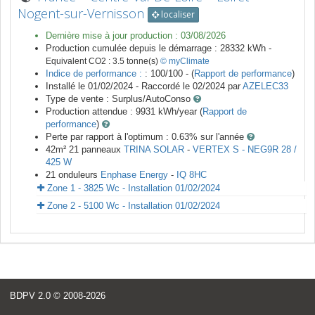
Nogent-sur-Vernisson
localiser
Dernière mise à jour production :
03/08/2026
Production cumulée depuis le démarrage :
28332
kWh -
Equivalent CO2 :
3.5
tonne(s)
© myClimate
Indice de performance :
: 100/100 - (
Rapport de performance
)
Installé le 01/02/2024 -
Raccordé le
02/2024
par
AZELEC33
Type de vente :
Surplus/AutoConso
Production attendue :
9931
kWh/year (
Rapport de
performance
)
Perte par rapport à l'optimum : 0.63
% sur l'année
42
m²
21
panneaux
TRINA SOLAR
-
VERTEX S - NEG9R 28 /
425 W
21
onduleurs
Enphase Energy
-
IQ 8HC
Zone 1 - 3825 Wc - Installation 01/02/2024
Zone 2 - 5100 Wc - Installation 01/02/2024
BDPV 2.0
© 2008-2026
<