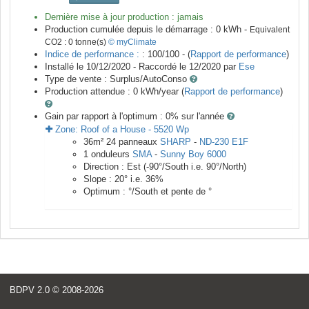
Dernière mise à jour production :
jamais
Production cumulée depuis le démarrage :
0
kWh -
Equivalent
CO2 :
0
tonne(s)
© myClimate
Indice de performance :
: 100/100 - (
Rapport de performance
)
Installé le 10/12/2020 -
Raccordé le
12/2020
par
Ese
Type de vente :
Surplus/AutoConso
Production attendue :
0
kWh/year (
Rapport de performance
)
Gain par rapport à l'optimum : 0
% sur l'année
Zone:
Roof of a House
-
5520
Wp
36
m²
24
panneaux
SHARP
-
ND-230 E1F
1
onduleurs
SMA
-
Sunny Boy 6000
Direction :
Est
(
-90
°/South i.e.
90
°/North)
Slope :
20
° i.e.
36
%
Optimum :
°/South et pente de
°
BDPV 2.0
© 2008-2026
<