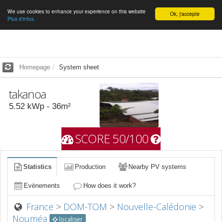
We use cookies to enhance your experience on this website
English
Ok, j'accepte
Plus d'infos.
Homepage
System sheet
takanoa
5.52
kWp -
36
m²
SCORE 50/100
Statistics
Production
Nearby PV systems
Evènements
How does it work?
France
>
DOM-TOM
>
Nouvelle-Calédonie
>
Nouméa
localiser