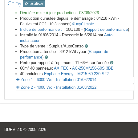
Chiny
localiser
Dernière mise à jour production :
03/08/2026
Production cumulée depuis le démarrage :
84218
kWh -
Equivalent CO2 :
10.3
tonne(s)
© myClimate
Indice de performance :
: 100/100 - (
Rapport de performance
)
Installé le 01/06/2014 -
Raccordé le
6/2014
par
Auto
installateur
Type de vente :
Surplus/AutoConso
Production attendue :
8912
kWh/year (
Rapport de
performance
)
Perte par rapport à l'optimum : 11.66
% sur l'année
60
m²
40
panneaux
AXITEC
-
AC-250M/156-60S 3BB
40
onduleurs
Enphase Energy
-
M215-60-230-S22
Zone 1 - 6000 Wc - Installation 01/06/2014
Zone 2 - 4000 Wc - Installation 01/03/2022
BDPV 2.0
© 2008-2026
<