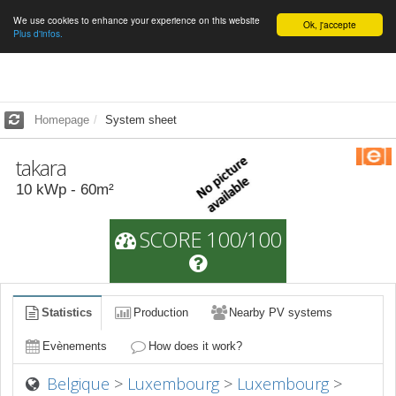
We use cookies to enhance your experience on this website
English
Ok, j'accepte
Plus d'infos.
Homepage
System sheet
takara
10
kWp -
60
m²
SCORE 100/100
Statistics
Production
Nearby PV systems
Evènements
How does it work?
Belgique
>
Luxembourg
>
Luxembourg
>