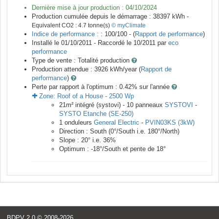
Dernière mise à jour production :
04/10/2024
Production cumulée depuis le démarrage :
38397
kWh -
Equivalent CO2 :
4.7
tonne(s)
© myClimate
Indice de performance :
: 100/100 - (
Rapport de performance
)
Installé le 01/10/2011 -
Raccordé le
10/2011
par
eco
performance
Type de vente :
Totalité production
Production attendue :
3926
kWh/year (
Rapport de
performance
)
Perte par rapport à l'optimum : 0.42
% sur l'année
Zone:
Roof of a House
-
2500
Wp
21
m²
intégré (systovi) -
10
panneaux
SYSTOVI
-
SYSTO Etanche (SE-250)
1
onduleurs
General Electric
-
PVIN03KS (3kW)
Direction :
South
(
0
°/South i.e.
180
°/North)
Slope :
20
° i.e.
36
%
Optimum :
-18
°/South et pente de
18
°
BDPV 2.0
© 2008-2026