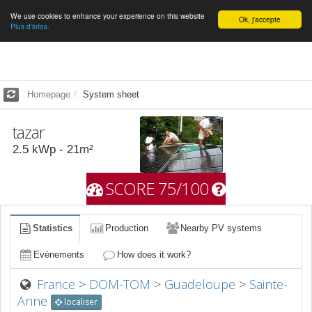
We use cookies to enhance your experience on this website
English
Ok, j'accepte
Plus d'infos.
Homepage
System sheet
tazar
2.5
kWp -
21
m²
SCORE 75/100
Statistics
Production
Nearby PV systems
Evènements
How does it work?
France
>
DOM-TOM
>
Guadeloupe
>
Sainte-
Anne
localiser