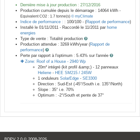
Dernière mise à jour production :
27/12/2016
Production cumulée depuis le démarrage :
14064
kWh -
Equivalent CO2 :
1.7
tonne(s)
© myClimate
Indice de performance :
: 100/100 - (
Rapport de performance
)
Installé le 01/11/2011 -
Raccordé le
11/2011
par
home
energies
Type de vente :
Totalité production
Production attendue :
3269
kWh/year (
Rapport de
performance
)
Perte par rapport à l'optimum : 5.43
% sur l'année
Zone:
Roof of a House
-
2940
Wp
20
m²
intégré (kit profil &amp;) -
12
panneaux
Heliene
-
HEE SM215 / 245W
1
onduleurs
SolarEdge
-
SE3300
Direction :
Sud-Est
(
-45
°/South i.e.
135
°/North)
Slope :
35
° i.e.
70
%
Optimum :
-2
°/South et pente de
37
°
BDPV 2.0
© 2008-2026