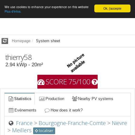
We use cookies to enhance your experience on this website
English
Ok, j'accepte
Plus d'infos.
Homepage
System sheet
thierry58
2.94
kWp -
20
m²
SCORE 75/100
Statistics
Production
Nearby PV systems
Evènements
How does it work?
France
>
Bourgogne-Franche-Comte
>
Nievre
>
Meillers
localiser