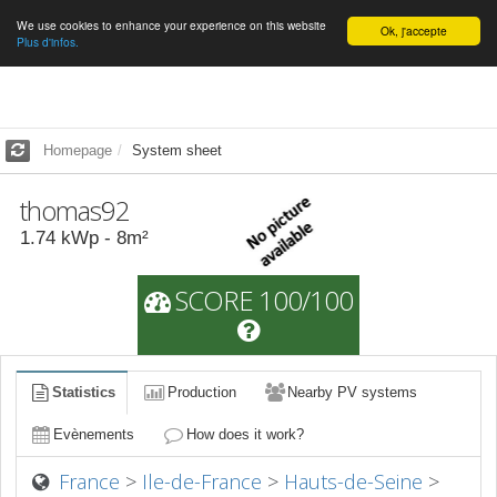
We use cookies to enhance your experience on this website
English
Ok, j'accepte
Plus d'infos.
Homepage
System sheet
thomas92
1.74
kWp -
8
m²
SCORE 100/100
Statistics
Production
Nearby PV systems
Evènements
How does it work?
France
>
Ile-de-France
>
Hauts-de-Seine
>