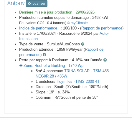
Antony
localiser
Dernière mise à jour production :
29/06/2026
Production cumulée depuis le démarrage :
3492
kWh -
Equivalent CO2 :
0.4
tonne(s)
© myClimate
Indice de performance :
: 100/100 - (
Rapport de performance
)
Installé le 17/06/2024 -
Raccordé le
6/2024
par
Auto-
Installation
Type de vente :
Surplus/AutoConso
Production attendue :
1859
kWh/year (
Rapport de
performance
)
Perte par rapport à l'optimum : 4.16
% sur l'année
Zone:
Roof of a Building
-
1740
Wp
8
m²
4
panneaux
TRINA SOLAR
-
TSM-435-
NEG9R.28 / 435W
1
onduleurs
Hoymiles
-
HMS 2000 4T
Direction :
South
(
0
°/South i.e.
180
°/North)
Slope :
19
° i.e.
34
%
Optimum :
-5
°/South et pente de
38
°