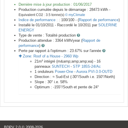
Dernière mise à jour production :
01/06/2017
Production cumulée depuis le démarrage :
28473
kWh -
Equivalent CO2 :
3.5
tonne(s)
© myClimate
Indice de performance :
: 100/100 - (
Rapport de performance
)
Installé le 01/10/2011 -
Raccordé le
10/2011
par
SOLERINE
ENERGY
Type de vente :
Totalité production
Production attendue :
3364
kWh/year (
Rapport de
performance
)
Perte par rapport à l'optimum : 23.67
% sur l'année
Zone:
Roof of a House
-
2960
Wp
21
m²
intégré (m&amp;amp;amp;ea) -
16
panneaux
SUNTECH
-
STP 185S-24/Ac
1
onduleurs
Power-One
-
Aurora PVI-3.0-OUTD
Direction :
≈ Sud-Est
(
-30
°/South i.e.
150
°/North)
Slope :
30
° i.e.
58
%
Optimum :
-155
°/South et pente de
24
°
BDPV 2.0
© 2008-2026