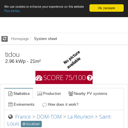
We use cookies to enhance your experience on this website
English
Ok, j'accepte
Plus d'infos.
Homepage
System sheet
tidou
2.96
kWp -
21
m²
SCORE 75/100
Statistics
Production
Nearby PV systems
Evènements
How does it work?
France
>
DOM-TOM
>
La Reunion
>
Saint-
Louis
localiser