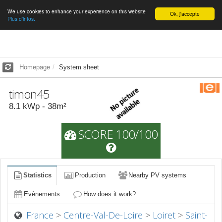
We use cookies to enhance your experience on this website
English
Ok, j'accepte
Plus d'infos.
Homepage
System sheet
timon45
8.1
kWp -
38
m²
SCORE 100/100
Statistics
Production
Nearby PV systems
Evènements
How does it work?
France
>
Centre-Val-De-Loire
>
Loiret
>
Saint-