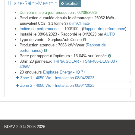
Hilaire-Saint-Mesmin
localiser
Dernière mise à jour production :
03/08/2026
Production cumulée depuis le démarrage :
25052
kWh -
Equivalent CO2 :
3.1
tonne(s)
© myClimate
Indice de performance :
: 100/100 - (
Rapport de performance
)
Installé le 08/04/2023 -
Raccordé le
04/2023
par
AUTO
Type de vente :
Surplus/AutoConso
Production attendue :
7663
kWh/year (
Rapport de
performance
)
Perte par rapport à l'optimum : 16.04
% sur l'année
38
m²
20
panneaux
TRINA SOLAR
-
TSM-405-DE09.08 /
405W
20
onduleurs
Enphase Energy
-
IQ 7+
Zone 1 - 4050 Wc - Installation 08/04/2023
Zone 2 - 4050 Wc - Installation 08/04/2023
BDPV 2.0
© 2008-2026
<