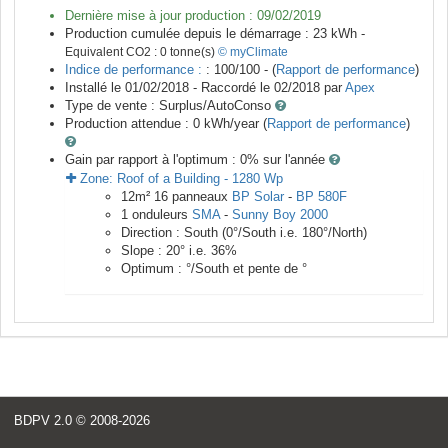
Dernière mise à jour production :
09/02/2019
Production cumulée depuis le démarrage :
23
kWh -
Equivalent CO2 :
0
tonne(s)
© myClimate
Indice de performance :
: 100/100 - (
Rapport de performance
)
Installé le 01/02/2018 -
Raccordé le
02/2018
par
Apex
Type de vente :
Surplus/AutoConso
Production attendue :
0
kWh/year (
Rapport de performance
)
Gain par rapport à l'optimum : 0
% sur l'année
Zone:
Roof of a Building
-
1280
Wp
12
m²
16
panneaux
BP Solar
-
BP 580F
1
onduleurs
SMA
-
Sunny Boy 2000
Direction :
South
(
0
°/South i.e.
180
°/North)
Slope :
20
° i.e.
36
%
Optimum :
°/South et pente de
°
BDPV 2.0
© 2008-2026
<