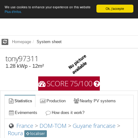
We use cookies to enhance your experience on this website
English
Ok, j'accepte
Plus d'infos.
Homepage
System sheet
tony97311
1.28
kWp -
12
m²
SCORE 75/100
Statistics
Production
Nearby PV systems
Evènements
How does it work?
France
>
DOM-TOM
>
Guyane francaise
>
Roura
localiser