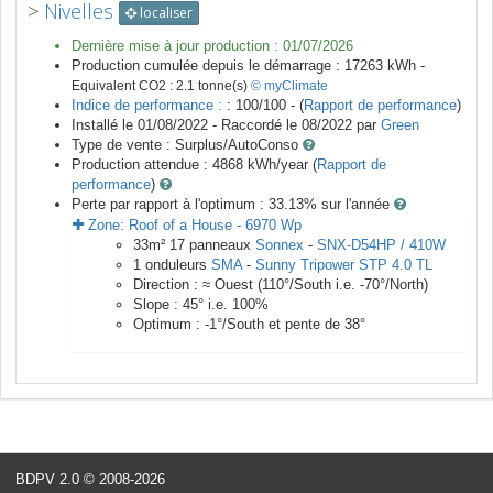
>
Nivelles
localiser
Dernière mise à jour production :
01/07/2026
Production cumulée depuis le démarrage :
17263
kWh -
Equivalent CO2 :
2.1
tonne(s)
© myClimate
Indice de performance :
: 100/100 - (
Rapport de performance
)
Installé le 01/08/2022 -
Raccordé le
08/2022
par
Green
Type de vente :
Surplus/AutoConso
Production attendue :
4868
kWh/year (
Rapport de
performance
)
Perte par rapport à l'optimum : 33.13
% sur l'année
Zone:
Roof of a House
-
6970
Wp
33
m²
17
panneaux
Sonnex
-
SNX-D54HP / 410W
1
onduleurs
SMA
-
Sunny Tripower STP 4.0 TL
Direction :
≈ Ouest
(
110
°/South i.e.
-70
°/North)
Slope :
45
° i.e.
100
%
Optimum :
-1
°/South et pente de
38
°
BDPV 2.0
© 2008-2026