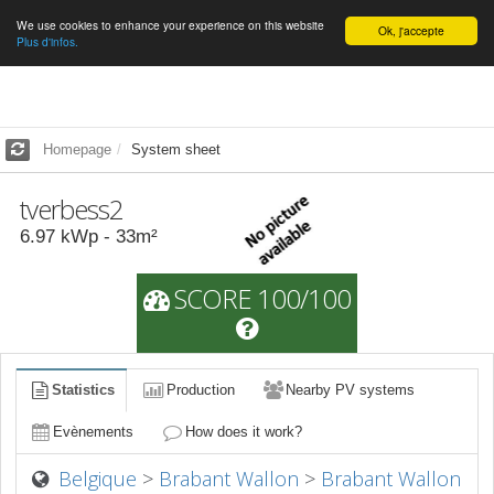
We use cookies to enhance your experience on this website
English
Ok, j'accepte
Plus d'infos.
Homepage
System sheet
tverbess2
6.97
kWp -
33
m²
SCORE 100/100
Statistics
Production
Nearby PV systems
Evènements
How does it work?
Belgique
>
Brabant Wallon
>
Brabant Wallon