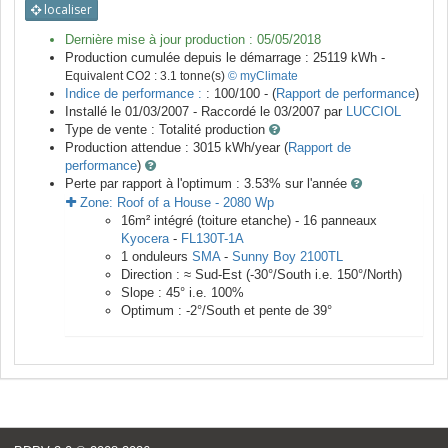
localiser
Dernière mise à jour production :
05/05/2018
Production cumulée depuis le démarrage :
25119
kWh -
Equivalent CO2 :
3.1
tonne(s)
© myClimate
Indice de performance :
: 100/100 - (
Rapport de performance
)
Installé le 01/03/2007 -
Raccordé le
03/2007
par
LUCCIOL
Type de vente :
Totalité production
Production attendue :
3015
kWh/year (
Rapport de
performance
)
Perte par rapport à l'optimum : 3.53
% sur l'année
Zone:
Roof of a House
-
2080
Wp
16
m²
intégré (toiture etanche) -
16
panneaux
Kyocera
-
FL130T-1A
1
onduleurs
SMA
-
Sunny Boy 2100TL
Direction :
≈ Sud-Est
(
-30
°/South i.e.
150
°/North)
Slope :
45
° i.e.
100
%
Optimum :
-2
°/South et pente de
39
°