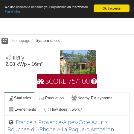
We use cookies to enhance your experience on this website
English
Ok, j'accepte
Plus d'infos.
Homepage
System sheet
vthiery
2.08
kWp -
16
m²
SCORE 75/100
Statistics
Production
Nearby PV systems
Evènements
How does it work?
France
>
Provence-Alpes-Cote Azur
>
Bouches-du-Rhone
>
La Roque-d'Anthéron