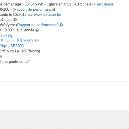
le démarrage :
35454
kWh -
Equivalent CO2 :
4.3
tonne(s)
© myClimate
0/100 - (
Rapport de performance
)
ordé le
02/2012
par
www.durasun.be
toConso
Wh/year (
Rapport de performance
)
m : 0.03
% sur l'année
2750
Wp
x
Sunrise
-
SR-M660250
Edge
-
SE3000
0
°/South i.e.
180
°/North)
%
th et pente de
39
°