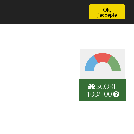
English
Ok,
j'accepte
SCORE
100/100