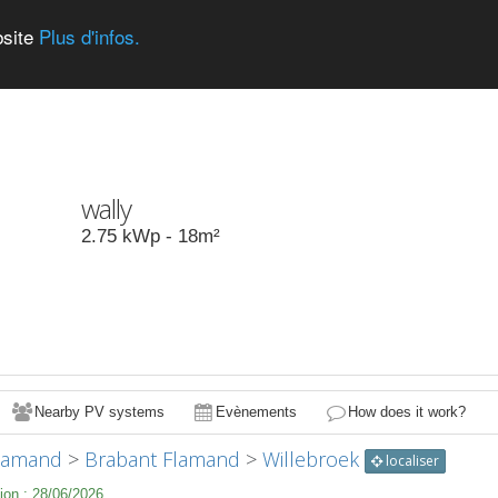
bsite
Plus d'infos.
wally
2.75
kWp -
18
m²
Nearby PV systems
Evènements
How does it work?
Flamand
>
Brabant Flamand
>
Willebroek
localiser
ion :
28/06/2026