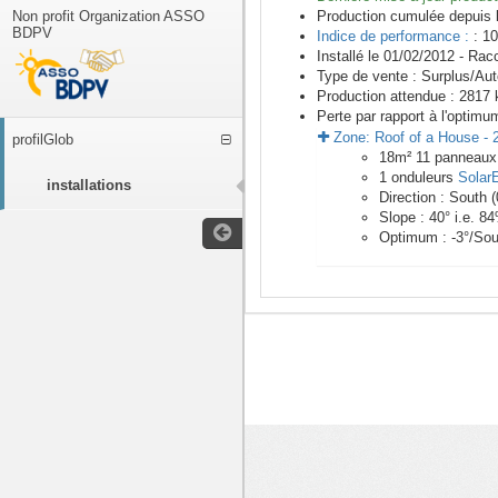
Non profit Organization ASSO
Production cumulée depuis 
BDPV
Indice de performance :
: 10
Installé le 01/02/2012 -
Racc
Type de vente :
Surplus/Au
Production attendue :
2817
k
Perte par rapport à l'optimu
Zone:
Roof of a House
-
profilGlob
18
m²
11
panneau
1
onduleurs
Solar
installations
Direction :
South
(
Slope :
40
° i.e.
84
Optimum :
-3
°/Sou
<