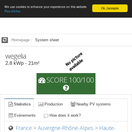
We use cookies to enhance your experience on this website
English
Ok, j'accepte
Plus d'infos.
Homepage
System sheet
wegelia
2.8
kWp -
21
m²
SCORE 100/100
Statistics
Production
Nearby PV systems
Evènements
How does it work?
France
>
Auvergne-Rhône-Alpes
>
Haute-