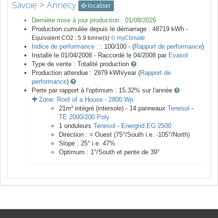
Savoie
>
Annecy
localiser
Dernière mise à jour production :
01/08/2026
Production cumulée depuis le démarrage :
48719
kWh -
Equivalent CO2 :
5.9
tonne(s)
© myClimate
Indice de performance :
: 100/100 - (
Rapport de performance
)
Installé le 01/04/2008 -
Raccordé le
04/2008
par
Evasol
Type de vente :
Totalité production
Production attendue :
2979
kWh/year (
Rapport de
performance
)
Perte par rapport à l'optimum : 15.32
% sur l'année
Zone:
Roof of a House
-
2800
Wp
21
m²
intégré (intersole) -
14
panneaux
Tenesol
-
TE 2000/200 Poly
1
onduleurs
Tenesol
-
Energrid EG 2500
Direction :
≈ Ouest
(
75
°/South i.e.
-105
°/North)
Slope :
25
° i.e.
47
%
Optimum :
1
°/South et pente de
39
°