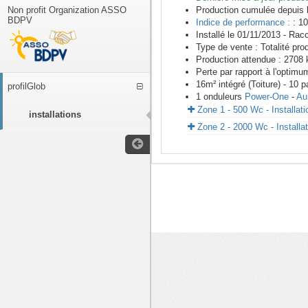
Non profit Organization ASSO
Production cumulée depuis 
BDPV
Indice de performance :
: 10
Installé le 01/11/2013 -
Racc
Type de vente :
Totalité pro
Production attendue :
2708
k
Perte par rapport à l'optimu
16
m²
intégré (Toiture) -
10
p
profilGlob
1
onduleurs
Power-One
-
Au
Zone 1 - 500 Wc - Installat
installations
Zone 2 - 2000 Wc - Installa
<