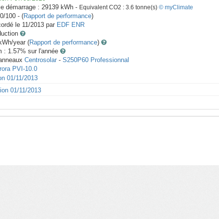
le démarrage :
29139
kWh -
Equivalent CO2 :
3.6
tonne(s)
© myClimate
0/100 - (
Rapport de performance
)
ordé le
11/2013
par
EDF ENR
duction
Wh/year (
Rapport de performance
)
m : 1.57
% sur l'année
anneaux
Centrosolar
-
S250P60 Professionnal
rora PVI-10.0
ion 01/11/2013
tion 01/11/2013