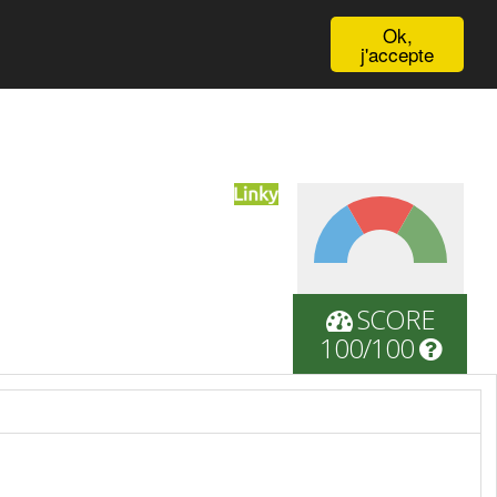
English
Ok,
j'accepte
SCORE
100/100