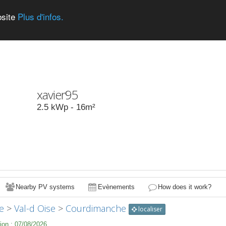
bsite
Plus d'infos.
xavier95
2.5
kWp -
16
m²
Nearby PV systems
Evènements
How does it work?
e
>
Val-d Oise
>
Courdimanche
localiser
ion :
07/08/2026