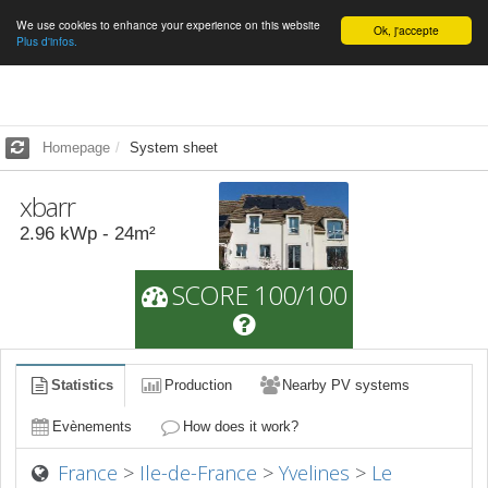
We use cookies to enhance your experience on this website
English
Ok, j'accepte
Plus d'infos.
Homepage
System sheet
xbarr
2.96
kWp -
24
m²
SCORE 100/100
Statistics
Production
Nearby PV systems
Evènements
How does it work?
France
>
Ile-de-France
>
Yvelines
>
Le