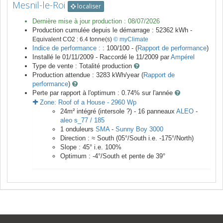
Mesnil-le-Roi
localiser
Dernière mise à jour production :
08/07/2026
Production cumulée depuis le démarrage :
52362
kWh -
Equivalent CO2 :
6.4
tonne(s)
© myClimate
Indice de performance :
: 100/100 - (
Rapport de performance
)
Installé le 01/11/2009 -
Raccordé le
11/2009
par
Ampérel
Type de vente :
Totalité production
Production attendue :
3283
kWh/year (
Rapport de
performance
)
Perte par rapport à l'optimum : 0.74
% sur l'année
Zone:
Roof of a House
-
2960
Wp
24
m²
intégré (intersole ?) -
16
panneaux
ALEO
-
aleo s_77 / 185
1
onduleurs
SMA
-
Sunny Boy 3000
Direction :
≈ South
(
05
°/South i.e.
-175
°/North)
Slope :
45
° i.e.
100
%
Optimum :
-4
°/South et pente de
39
°