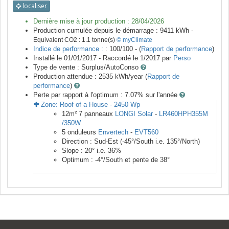
localiser
Dernière mise à jour production :
28/04/2026
Production cumulée depuis le démarrage :
9411
kWh -
Equivalent CO2 :
1.1
tonne(s)
© myClimate
Indice de performance :
: 100/100 - (
Rapport de performance
)
Installé le 01/01/2017 -
Raccordé le
1/2017
par
Perso
Type de vente :
Surplus/AutoConso
Production attendue :
2535
kWh/year (
Rapport de
performance
)
Perte par rapport à l'optimum : 7.07
% sur l'année
Zone:
Roof of a House
-
2450
Wp
12
m²
7
panneaux
LONGI Solar
-
LR460HPH355M
/350W
5
onduleurs
Envertech
-
EVT560
Direction :
Sud-Est
(
-45
°/South i.e.
135
°/North)
Slope :
20
° i.e.
36
%
Optimum :
-4
°/South et pente de
38
°