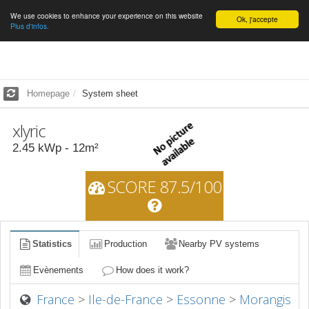
We use cookies to enhance your experience on this website
English
Ok, j'accepte
Plus d'infos.
Homepage
System sheet
xlyric
2.45
kWp -
12
m²
SCORE 87.5/100
Statistics
Production
Nearby PV systems
Evènements
How does it work?
France
>
Ile-de-France
>
Essonne
>
Morangis