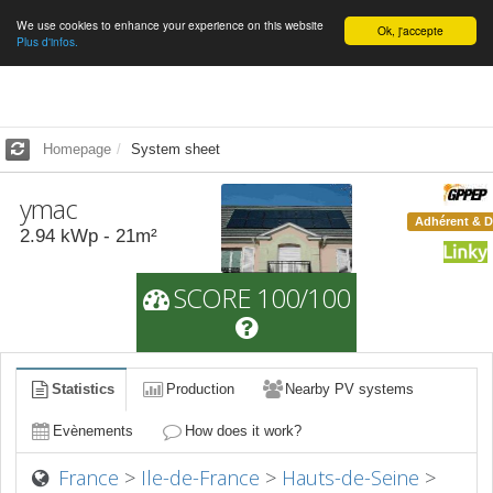
We use cookies to enhance your experience on this website
English
Ok, j'accepte
Plus d'infos.
Homepage
System sheet
ymac
Adhérent & 
2.94
kWp -
21
m²
SCORE 100/100
Statistics
Production
Nearby PV systems
Evènements
How does it work?
France
>
Ile-de-France
>
Hauts-de-Seine
>