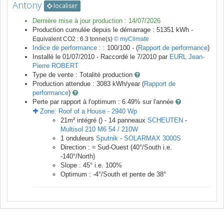
Antony
localiser
Dernière mise à jour production :
14/07/2026
Production cumulée depuis le démarrage :
51351
kWh -
Equivalent CO2 :
6.3
tonne(s)
© myClimate
Indice de performance :
: 100/100 - (
Rapport de performance
)
Installé le 01/07/2010 -
Raccordé le
7/2010
par
EURL Jean-
Pierre ROBERT
Type de vente :
Totalité production
Production attendue :
3083
kWh/year (
Rapport de
performance
)
Perte par rapport à l'optimum : 6.49
% sur l'année
Zone:
Roof of a House
-
2940
Wp
21
m²
intégré () -
14
panneaux
SCHEUTEN
-
Multisol 210 M6 54 / 210W
1
onduleurs
Sputnik
-
SOLARMAX 3000S
Direction :
≈ Sud-Ouest
(
40
°/South i.e.
-140
°/North)
Slope :
45
° i.e.
100
%
Optimum :
-4
°/South et pente de
38
°