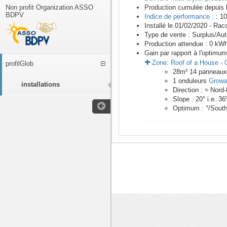
Non profit Organization ASSO
Production cumulée depuis 
BDPV
Indice de performance :
: 10
Installé le 01/02/2020 -
Racc
Type de vente :
Surplus/Au
Production attendue :
0
kWh/
Gain par rapport à l'optimum
Zone:
Roof of a House
-
profilGlob
28
m²
14
panneau
1
onduleurs
Growa
installations
Direction :
≈ Nord-
Slope :
20
° i.e.
36
Optimum :
°/Sout
<