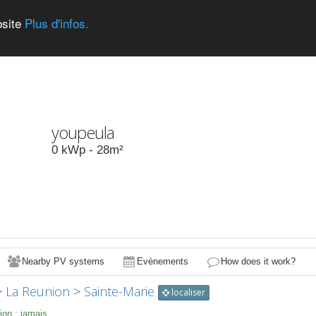
bsite
Plus d'infos.
youpeula
0
kWp -
28
m²
Nearby PV systems
Evènements
How does it work?
>
La Reunion
>
Sainte-Marie
localiser
ion :
jamais