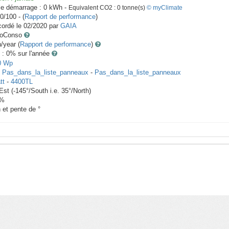
le démarrage :
0
kWh -
Equivalent CO2 :
0
tonne(s)
© myClimate
0/100 - (
Rapport de performance
)
ordé le
02/2020
par
GAIA
toConso
year (
Rapport de performance
)
 : 0
% sur l'année
0
Wp
x
Pas_dans_la_liste_panneaux
-
Pas_dans_la_liste_panneaux
tt
-
4400TL
Est
(
-145
°/South i.e.
35
°/North)
%
h et pente de
°