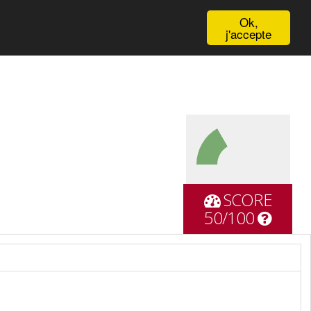
English
Ok,
j'accepte
SCORE
50/100