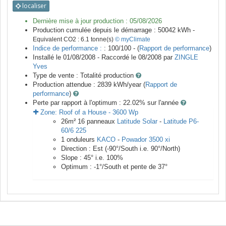
localiser
Dernière mise à jour production :
05/08/2026
Production cumulée depuis le démarrage :
50042
kWh -
Equivalent CO2 :
6.1
tonne(s)
© myClimate
Indice de performance :
: 100/100 - (
Rapport de performance
)
Installé le 01/08/2008 -
Raccordé le
08/2008
par
ZINGLE
Yves
Type de vente :
Totalité production
Production attendue :
2839
kWh/year (
Rapport de
performance
)
Perte par rapport à l'optimum : 22.02
% sur l'année
Zone:
Roof of a House
-
3600
Wp
26
m²
16
panneaux
Latitude Solar
-
Latitude P6-
60/6 225
1
onduleurs
KACO
-
Powador 3500 xi
Direction :
Est
(
-90
°/South i.e.
90
°/North)
Slope :
45
° i.e.
100
%
Optimum :
-1
°/South et pente de
37
°