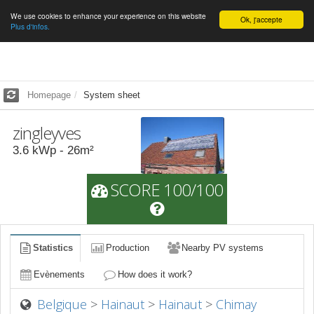
We use cookies to enhance your experience on this website
English
Ok, j'accepte
Plus d'infos.
Homepage
System sheet
zingleyves
3.6
kWp -
26
m²
SCORE 100/100
Statistics
Production
Nearby PV systems
Evènements
How does it work?
Belgique
>
Hainaut
>
Hainaut
>
Chimay