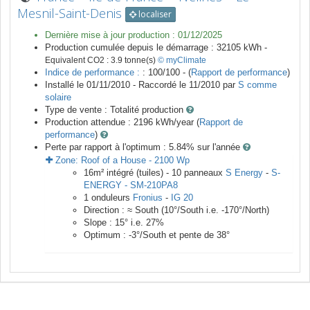
Mesnil-Saint-Denis
localiser
Dernière mise à jour production :
01/12/2025
Production cumulée depuis le démarrage :
32105
kWh -
Equivalent CO2 :
3.9
tonne(s)
© myClimate
Indice de performance :
: 100/100 - (
Rapport de performance
)
Installé le 01/11/2010 -
Raccordé le
11/2010
par
S comme
solaire
Type de vente :
Totalité production
Production attendue :
2196
kWh/year (
Rapport de
performance
)
Perte par rapport à l'optimum : 5.84
% sur l'année
Zone:
Roof of a House
-
2100
Wp
16
m²
intégré (tuiles) -
10
panneaux
S Energy
-
S-
ENERGY - SM-210PA8
1
onduleurs
Fronius
-
IG 20
Direction :
≈ South
(
10
°/South i.e.
-170
°/North)
Slope :
15
° i.e.
27
%
Optimum :
-3
°/South et pente de
38
°