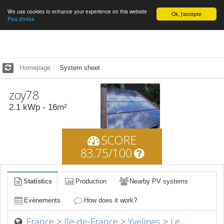
We use cookies to enhance your experience on this website
English
Ok, j'accepte
Plus d'infos.
Homepage
System sheet
zoy78
2.1
kWp -
16
m²
SCORE
83.75/100
Statistics
Production
Nearby PV systems
Evènements
How does it work?
France
>
Ile-de-France
>
Yvelines
>
Le