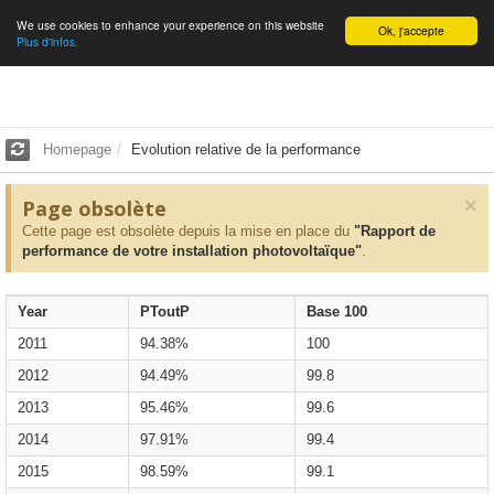
We use cookies to enhance your experience on this website
English
Ok, j'accepte
Plus d'infos.
Homepage
Evolution relative de la performance
×
Page obsolète
Cette page est obsolète depuis la mise en place du
"Rapport de
performance de votre installation photovoltaïque"
.
Year
PToutP
Base 100
2011
94.38%
100
2012
94.49%
99.8
2013
95.46%
99.6
2014
97.91%
99.4
2015
98.59%
99.1