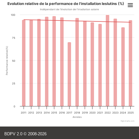
Evolution relative de la performance de l'installation leslutins (%)
Indépendant de l'évolution de l'irradiation solaire
100
75
Performance relative(%)
50
25
0
2011
2012
2013
2014
2015
2016
2017
2018
2019
2020
2021
2022
2023
2024
2025
Années
Highcharts.com
BDPV 2.0
© 2008-2026